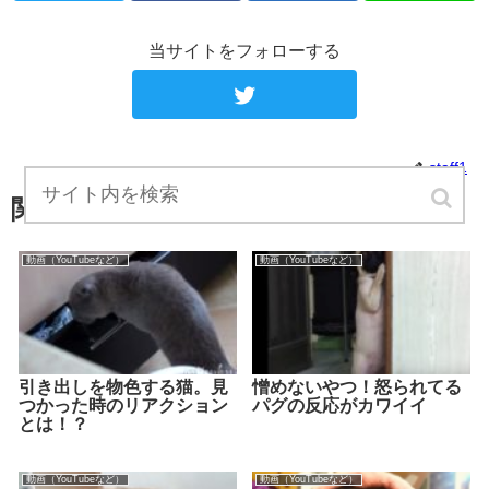
当サイトをフォローする
staff1
関連記事
動画（YouTubeなど）
動画（YouTubeなど）
引き出しを物色する猫。見
憎めないやつ！怒られてる
つかった時のリアクション
パグの反応がカワイイ
とは！？
動画（YouTubeなど）
動画（YouTubeなど）