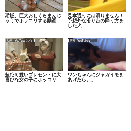
猫版、巨大おしくらまんじ
見本通りには滑りません！
ゅうでホッコリする動画
予想外な滑り台の降り方を
した犬
動画（YouTubeなど）
動画（YouTubeなど）
超絶可愛いプレゼントに大
ワンちゃんにジャガイモを
喜びな女の子にホッコリ
あげたら。。