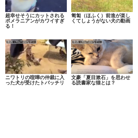
超幸せそうにカットされる
匍匐（ほふく）前進が楽し
ポメラニアンがカワイすぎ
くてしょうがない犬の動画
る！
動画（YouTubeなど）
動画（YouTubeなど）
ニワトリの喧嘩の仲裁に入
文豪「夏目漱石」を思わせ
った犬が受けたトバッチリ
る読書家な猫とは？