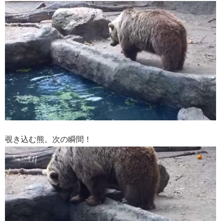
覗き込む熊。次の瞬間！