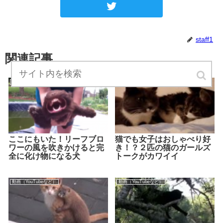
staff1
関連記事
動画（YouTubeなど）
動画（YouTubeなど）
ここにもいた！リーフブロ
猫でも女子はおしゃべり好
ワーの風を吹きかけると完
き！？２匹の猫のガールズ
全に化け物になる犬
トークがカワイイ
動画（YouTubeなど）
動画（YouTubeなど）