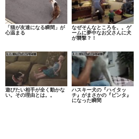
「猫が友達になる瞬間」が
なぜそんなところを。。ゲ
心温まる
ームに夢中なお父さんに犬
が襲撃？！
動画（YouTubeなど）
動画（YouTubeなど）
遊びたい相手が全く動かな
ハスキー犬の『ハイタッ
い。その理由とは。。
チ』がまさかの『ビンタ』
になった瞬間