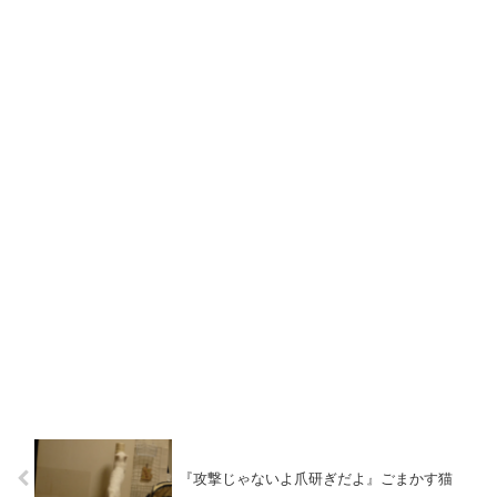
『攻撃じゃないよ爪研ぎだよ』ごまかす猫