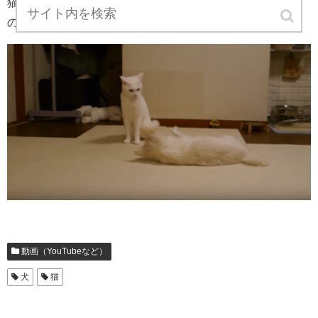
猫ちゃんの勝ち誇った表情笑。ワンちゃんも懲りればいい
のですが・・・
動画（YouTubeなど）
犬
猫