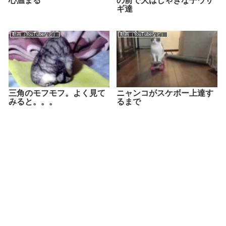
心温まる
の前で大はしゃぎな子ウサ
ギ達
動画（YouTubeなど）
動画（YouTubeなど）
三角のモフモフ。よく見て
ニャンコがスケボー上達す
みると。。。
るまで