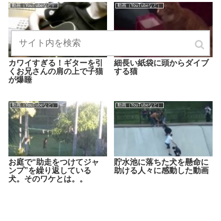
動画（YouTubeなど）
動画（YouTubeなど）
カワイすぎる！ギターを引
細長い紙袋に頭からダイブ
くお兄さんの肩の上で子猫
する猫
が爆睡
動画（YouTubeなど）
動画（YouTubeなど）
お庭で“助走をつけてジャ
貯水池に落ちた犬を懸命に
ンプ”を繰り返している
助ける人々に感動した動画
犬。そのワケとは。。