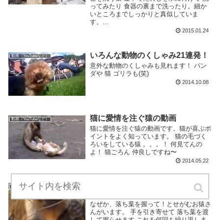
ってみたり 食器の裏まで洗ったり。細か
いところまでしっかりと真似していま
す。...
2015.01.24
いろんな動物のくしゃみ21連発！
動画（YouTubeなど）
意外な動物のくしゃみも見れます！ パン
ダや 猫 ゴリラも(笑)
2014.10.08
猫に愛情を注ぐ猿の動画
動画（YouTubeなど）
猫に愛情を注ぐ猿の動画です。猫が喜ぶポ
イントをよく知っています。 猫の毛づく
ろいをしている猿 。。。！ 何見てんの
よ！ 猫ごろん 仲良しですね〜
2014.05.22
落ち葉を握って！とせがむお猿さ
動画（YouTubeなど）
んがカワイイ
なぜか、落ち葉を握って！とせがむお猿さ
んがいます。 手を引き寄せて 落ち葉を渡
して握らせます これを何回も繰り返しま