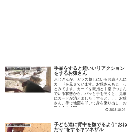
手品をすると超いいリアクション
動画（YouTubeなど）
をするお猿さん
おじさんが、ガラス越しにいるお猿さんに
カードを見せています。お猿さんもじーっ
とみてます。カードを親指と中指でつまん
でいる状態から、パッと手を開くと、見事
にカードが消えました！すると、、、お猿
さん、手で地面を叩いて身を乗り出し、お
口を大きく開...
2016.10.04
子ども達に背中を撫でるよう“おね
動画（YouTubeなど）
だり“をするキツネザル