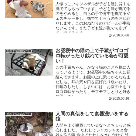
人懐っこいキツネザルが子ども達に背中を
撫でてもらっています。子ども達が撫でる
のをやめると、自らの手で背中を撫でるジ
ェスチャーをし、撫でてもらうのをおねだ
りします。このおねだりのアピールが半端
ないんです。また子ども達が撫でてあげ
て、撫でるを止...
2016.05.06
お昼寝中の猫の上で子猿がゴロゴ
動画（YouTubeなど）
ロ転がったり戯れている姿が可愛
い！
この子猿ちゃん、かなり猫のことを気に入
っているようで、お昼寝中の猫ちゃんに超
絡んできます。お腹の上に乗っかるならま
だしも、耳の穴や口を広げたり覗いたり、
甘噛みしたり。しまいには、お腹の上をゴ
ロゴロ転がったり、モフモフしとりと好き
放題。また、...
2015.05.16
人間の真似をして食器洗いをする
動画（YouTubeなど）
猿
人間をよく観察しているな〜とちょっと感
心しました。 たわしでシャカシャカと食
器を洗う猿 途中でたわしを水に付けて 洗