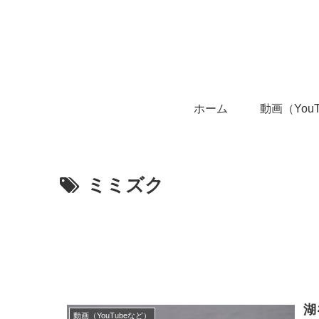
ホーム
動画（You
ミミズク
湖
動画（YouTubeなど）