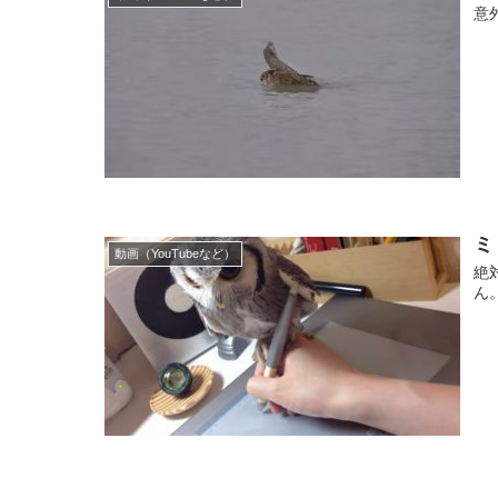
意
ミ
動画（YouTubeなど）
絶
ん