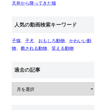
天井から降ってきた猫
人気の動画検索キーワード
子猫
、
子犬
、
おもしろ動物
、
かわいい動
物
、
癒される動物
、
笑える動物
過去の記事