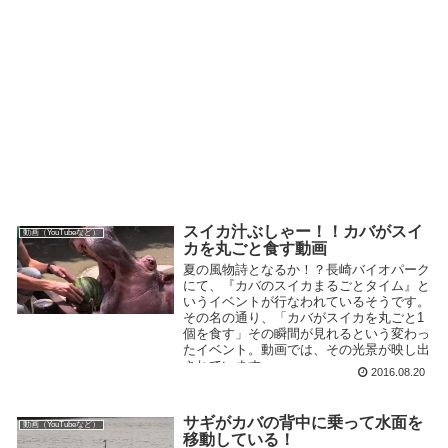
スイカ汁ぶしゃー！！カバがスイ
動画（YouTubeなど）
カを丸ごと食す動画
夏の風物詩となるか！？長崎バイオパーク
にて、『カバのスイカまるごとタイム』と
いうイベントが行なわれているそうです。
その名の通り、「カバがスイカを丸ごと1
個を食す」その瞬間が見れるという変わっ
たイベント。動画では、その光景が映し出
されています...
2016.08.20
サギがカバの背中に乗って水面を
動画（YouTubeなど）
移動している！