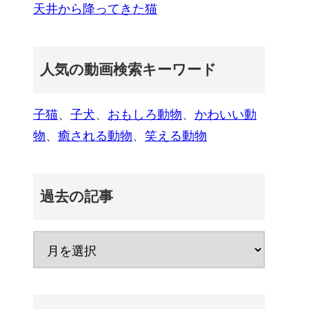
天井から降ってきた猫
人気の動画検索キーワード
子猫
、
子犬
、
おもしろ動物
、
かわいい動
物
、
癒される動物
、
笑える動物
過去の記事