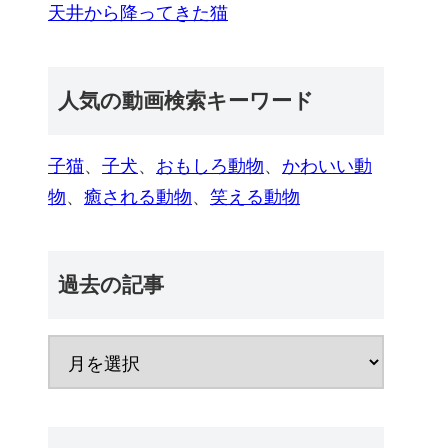
天井から降ってきた猫
人気の動画検索キーワード
子猫
、
子犬
、
おもしろ動物
、
かわいい動
物
、
癒される動物
、
笑える動物
過去の記事