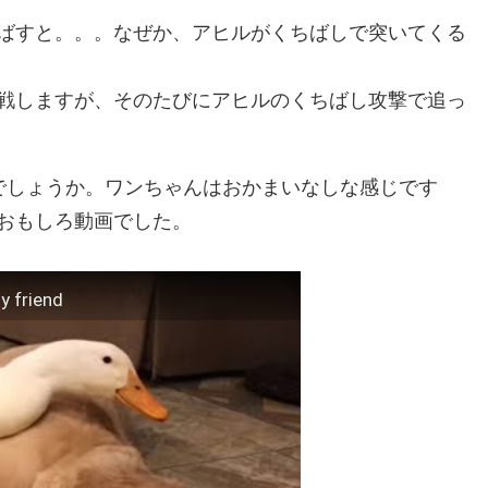
ばすと。。。なぜか、アヒルがくちばしで突いてくる
戦しますが、そのたびにアヒルのくちばし攻撃で追っ
でしょうか。ワンちゃんはおかまいなしな感じです
おもしろ動画でした。
y friend