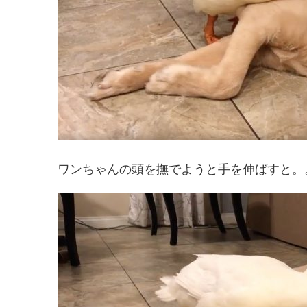
ワンちゃんの頭を撫でようと手を伸ばすと。