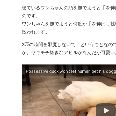
寝ているワンちゃんの頭を撫でようと手を伸
のです。
ワンちゃんを撫でようと何度か手を伸ばし挑
払われます。
2匹の時間を邪魔しないで！ということなの
が。ヤキモチ妬きなアヒルがなんだか可愛い
Possessive duck won't let human pet his dogg