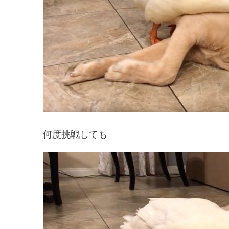
何度挑戦しても