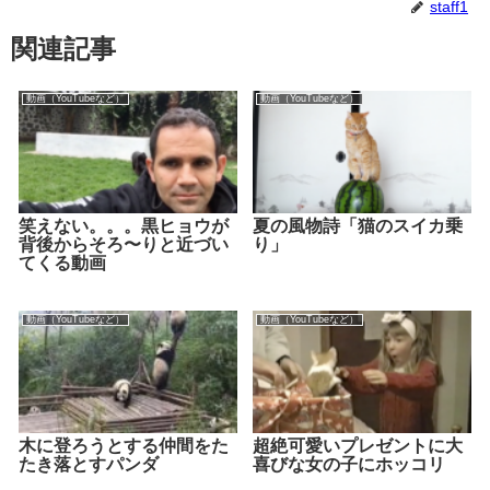
staff1
関連記事
動画（YouTubeなど）
動画（YouTubeなど）
笑えない。。。黒ヒョウが
夏の風物詩「猫のスイカ乗
背後からそろ〜りと近づい
り」
てくる動画
動画（YouTubeなど）
動画（YouTubeなど）
木に登ろうとする仲間をた
超絶可愛いプレゼントに大
たき落とすパンダ
喜びな女の子にホッコリ