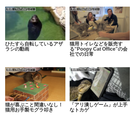
動画（YouTubeなど）
動画（YouTubeなど）
ひたすら自転しているアザ
猫用トイレなどを販売す
ラシの動画
る“Poopy Cat Office”の会
社での日常
動画（YouTubeなど）
動画（YouTubeなど）
猫が喜ぶこと間違いなし！
「アリ潰しゲーム」が上手
猫用お手製モグラ叩き
なトカゲ