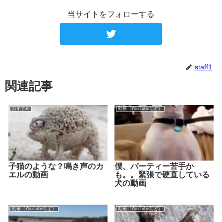
当サイトをフォローする
staff1
関連記事
おすすめ
動画（YouTubeなど）
子猫のような？鳴き声のカ
僕、パーティー苦手か
エルの動画
も。。緊張で硬直している
犬の動画
動画（YouTubeなど）
動画（YouTubeなど）