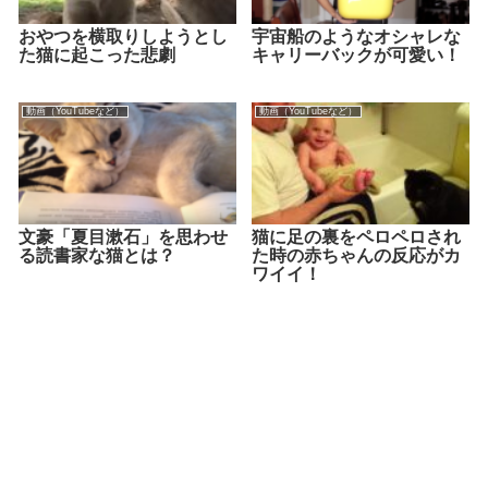
おやつを横取りしようとし
宇宙船のようなオシャレな
た猫に起こった悲劇
キャリーバックが可愛い！
動画（YouTubeなど）
動画（YouTubeなど）
文豪「夏目漱石」を思わせ
猫に足の裏をペロペロされ
る読書家な猫とは？
た時の赤ちゃんの反応がカ
ワイイ！