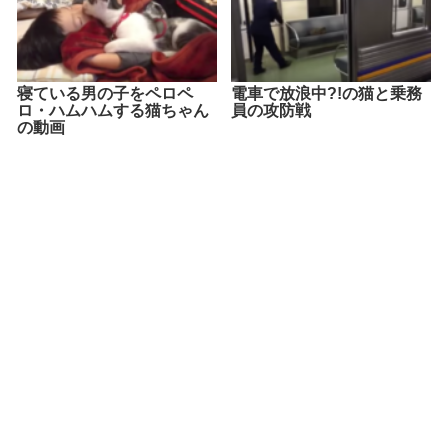
寝ている男の子をペロペ
電車で放浪中?!の猫と乗務
ロ・ハムハムする猫ちゃん
員の攻防戦
の動画