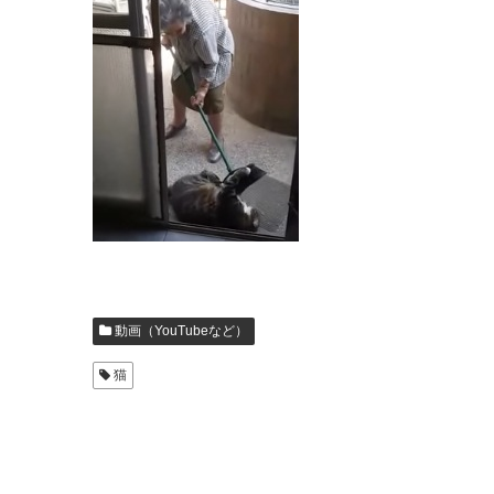
動画（YouTubeなど）
猫