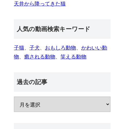
天井から降ってきた猫
人気の動画検索キーワード
子猫
、
子犬
、
おもしろ動物
、
かわいい動
物
、
癒される動物
、
笑える動物
過去の記事