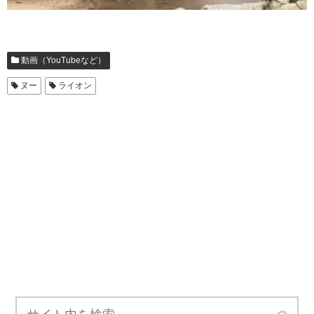
動画（YouTubeなど）
ヌー
ライオン