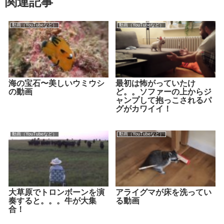
関連記事
動画（YouTubeなど）
動画（YouTubeなど）
海の宝石〜美しいウミウシ
最初は怖がっていたけ
の動画
ど。。ソファーの上からジ
ャンプして抱っこされるパ
グがカワイイ！
動画（YouTubeなど）
動画（YouTubeなど）
大草原でトロンボーンを演
アライグマが床を洗ってい
奏すると。。。牛が大集
る動画
合！