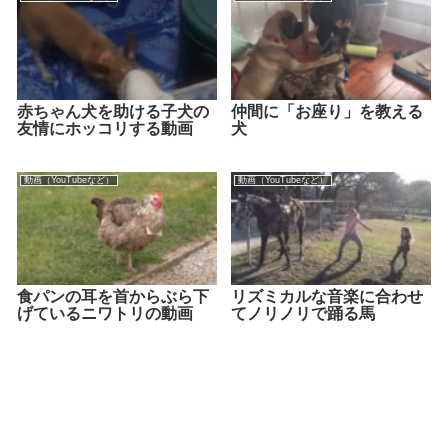
赤ちゃん犬を助ける子犬の
仲間に「お座り」を教える
友情にホッコリする動画
犬
動画（YouTubeなど）
動画（YouTubeなど）
食パンの耳を首からぶら下
リズミカルな音楽に合わせ
げているニワトリの動画
てノリノリで踊る馬