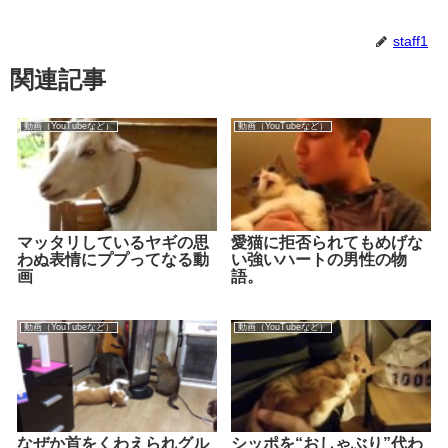
staff1
関連記事
動画（YouTubeなど）
動画（YouTubeなど）
マッタリしているヤギの思
愛猫に拒否られてもめげな
わぬ表情にププってなる動
い強いハートの男性の物
画
語。
動画（YouTubeなど）
動画（YouTubeなど）
なぜか首をくわえられグル
シッポを“おしゃぶり”代わ