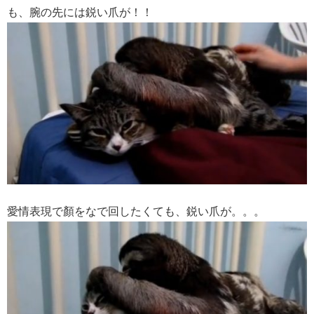
も、腕の先には鋭い爪が！！
愛情表現で顏をなで回したくても、鋭い爪が。。。