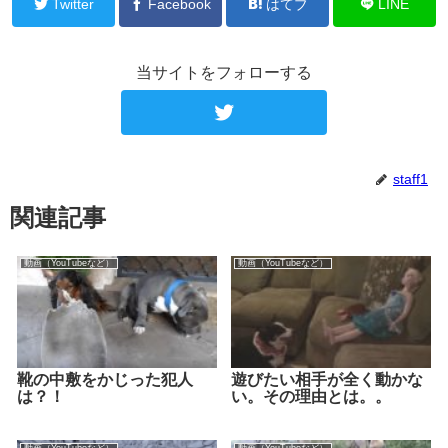
Twitter
Facebook
はてブ
LINE
当サイトをフォローする
staff1
関連記事
動画（YouTubeなど）
動画（YouTubeなど）
靴の中敷をかじった犯人
遊びたい相手が全く動かな
は？！
い。その理由とは。。
動画（YouTubeなど）
動画（YouTubeなど）