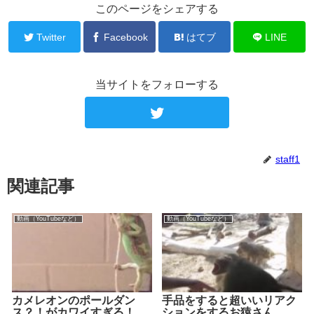
このページをシェアする
Twitter
Facebook
はてブ
LINE
当サイトをフォローする
staff1
関連記事
動画（YouTubeなど）
動画（YouTubeなど）
カメレオンのポールダン
手品をすると超いいリアク
ス？！がカワイすぎる！
ションをするお猿さん