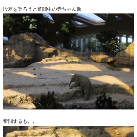
段差を登ろうと奮闘中の赤ちゃん像
奮闘するも。。