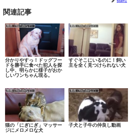
staff1
関連記事
動画（YouTubeなど）
動画（YouTubeなど）
分かりやすっ！ドッグフー
すぐそこにいるのに！飼い
ドを勝手に食べた犯人を探
主を全く見つけられない犬
し中、明らかに様子がおか
しいワンちゃん現る。
動画（YouTubeなど）
動画（YouTubeなど）
猫の「にぎにぎ」マッサー
子犬と子牛の仲良し動画
ジにメロメロな犬