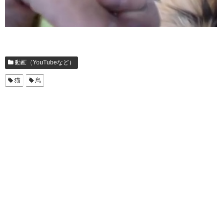
動画（YouTubeなど）
猫
鳥