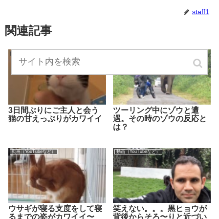
staff1
関連記事
動画（YouTubeなど）
動画（YouTubeなど）
3日間ぶりにご主人と会う
ツーリング中にゾウと遭
猫の甘えっぷりがカワイイ
遇。その時のゾウの反応と
は？
動画（YouTubeなど）
動画（YouTubeなど）
ウサギが寝る支度をして寝
笑えない。。。黒ヒョウが
るまでの姿がカワイイ〜
背後からそろ〜りと近づい