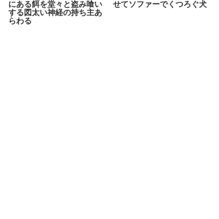
にある餌を堂々と盗み喰い
せてソファーでくつろぐ犬
する図太い神経の持ち主あ
らわる