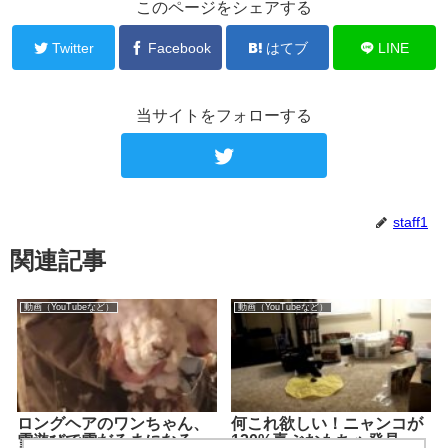
このページをシェアする
Twitter
Facebook
はてブ
LINE
当サイトをフォローする
staff1
関連記事
動画（YouTubeなど）
動画（YouTubeなど）
ロングヘアのワンちゃん、
何これ欲しい！ニャンコが
雪遊びで雪だるまになる
120%喜ぶおもちゃ発見