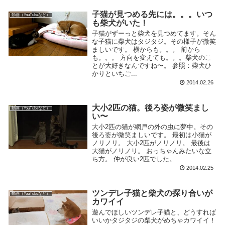
子猫が見つめる先には。。。いつ
動画（YouTubeなど）
も柴犬がいた！
子猫がずーっと柴犬を見つめてます。そん
な子猫に柴犬はタジタジ。その様子が微笑
ましいです。 横からも。。。 前から
も。。。 方向を変えても。。。柴犬のこ
とが大好きなんですね〜。 参照：柴犬ひ
かりといちご...
2014.02.26
大小2匹の猫。後ろ姿が微笑まし
動画（YouTubeなど）
い〜
大小2匹の猫が網戸の外の虫に夢中。その
後ろ姿が微笑ましいです。 最初は小猫が
ノリノリ。 大小2匹がノリノリ。 最後は
大猫がノリノリ。 おっちゃんみたいな立
ち方。 仲が良い2匹でした。
2014.02.25
ツンデレ子猫と柴犬の探り合いが
動画（YouTubeなど）
カワイイ
遊んでほしいツンデレ子猫と、どうすれば
いいかタジタジの柴犬がめちゃカワイイ！