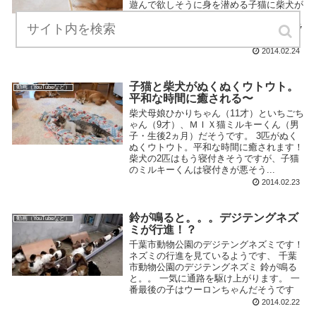
遊んで欲しそうに身を潜める子猫に柴犬が
近づくと。。 柴犬は子猫の引っ掻く仕草
にちょっと引きぎみの様子。子猫は目がラ
ンラン 柴犬、...
2014.02.24
子猫と柴犬がぬくぬくウトウト。
動画（YouTubeなど）
平和な時間に癒される〜
柴犬母娘ひかりちゃん（11才）といちごち
ゃん（9才）、ＭＩＸ猫ミルキーくん（男
子・生後2ヵ月）だそうで­す。 3匹がぬく
ぬくウトウト。平和な時間に癒されます！
柴犬の2匹はもう寝付きそうですが、子猫
のミルキーくんは寝付きが悪そう...
2014.02.23
鈴が鳴ると。。。デジテングネズ
動画（YouTubeなど）
ミが行進！？
千葉市動物公園のデジテングネズミです！
ネズミの行進を見ているようです、 千葉
市動物公園のデジテングネズミ 鈴が鳴る
と。。 一気に通路を駆け上がります。 一
番最後の子はウーロンちゃんだそうです
2014.02.22