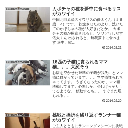
カボチャの種を夢中に食べるリス
動画（YouTubeなど）
がカワイイ
中国北部原産のイワリスの俵太くん（１６
歳・♂）です。 乾燥させたのより、洗いた
てのかぼちゃの種が大好きだとか。 カボ
チャの種が用意されると、ソワソワしだす
俵太くん 出されると、無我夢中に食べま
す 途中、喉...
2014.02.21
16匹の子猫に貪られるママ
動画（YouTubeなど）
猫。。。大変そう
お腹を空かせた16匹の子猫が我先にとママ
猫に群がっています。。。ママ猫埋もれち
ゃってます。 うざくなったのか、ママ猫
移動してます。心無しか、少しげっそりし
てるような。 移動するも。。 すぐまた埋
もれる。...
2014.02.20
挑戦と挫折を繰り返すランナー猫
動画（YouTubeなど）
がカワイイ
ご主人とともにランニングマシーンに挑戦