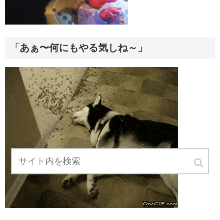
「あぁ〜何にもやる気しね～」